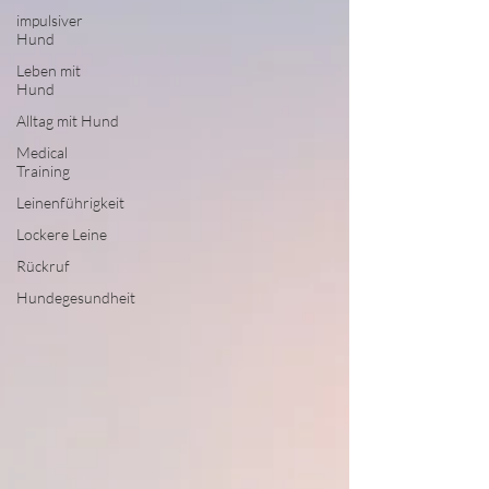
impulsiver
Hund
Leben mit
Hund
Alltag mit Hund
Medical
Training
Leinenführigkeit
Lockere Leine
Rückruf
Hundegesundheit