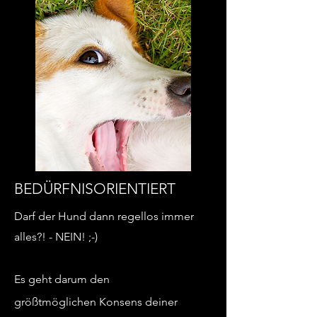
BEDÜRFNISORIENTIERT
Darf der Hund dann regellos immer
alles?! - NEIN! ;-)
Es geht darum den
größtmöglichen
Konsens deiner