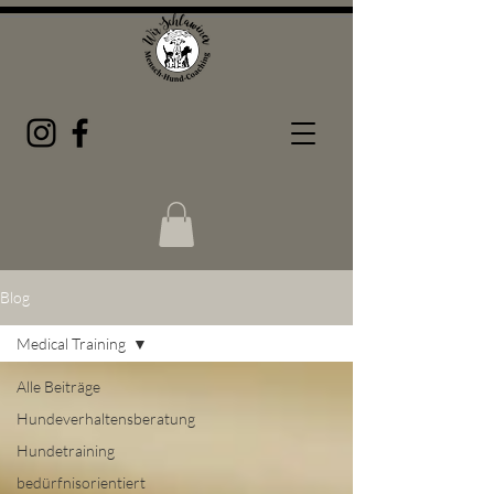
Blog
Medical Training
Alle Beiträge
Hundeverhaltensberatung
Hundetraining
bedürfnisorientiert