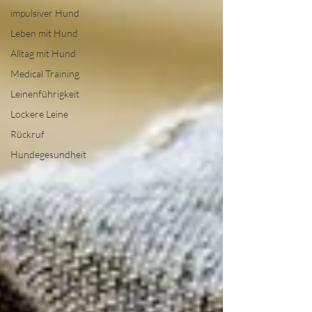
impulsiver Hund
Leben mit Hund
Alltag mit Hund
Medical Training
Leinenführigkeit
Lockere Leine
Rückruf
Hundegesundheit