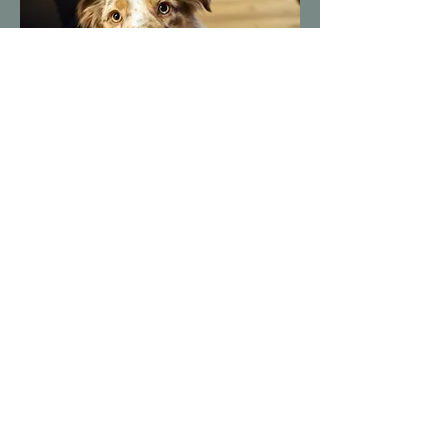
FEEDBACK
Ich konnte nicht nur durch
Kristinas
Expertise
ganz zielgenau an kleinen
Stellschrauben für mich und Riley drehen,
sondern ich habe in der Gruppe auch ganz
besondere Mädels kennenlernen dürfen.
Der wöchentliche Austausch von uns allen
war so
motivierend
und hat so