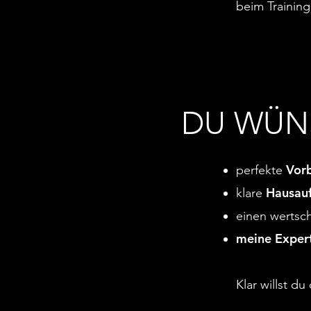
beim Training
DU WÜN
Vor
perfekte
Hausau
klare
einen werts
meine Expert
Klar willst d