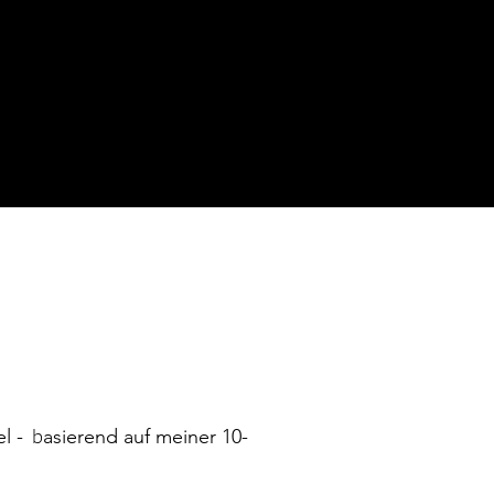
b
el -
asierend auf meiner 10-