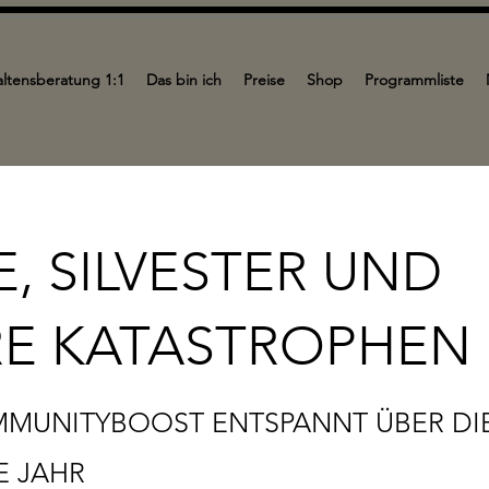
ltensberatung 1:1
Das bin ich
Preise
Shop
Programmliste
E, SILVESTER UND
E KATASTROPHEN
MUNITYBOOST ENTSPANNT ÜBER DIE
E JAHR