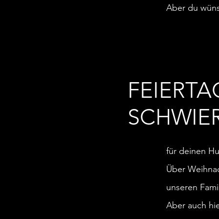
Aber du wüns
FEIERT
SCHWIER
für deinen H
Über Weihnac
unseren Famil
Aber auch hi