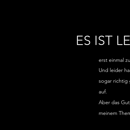
ES IST L
erst einmal z
Und
leider h
sogar richtig
auf.
Aber das Gute
meinem Them