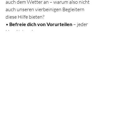
auch dem Wetter an – warum also nicht 
auch unseren vierbeinigen Begleitern 
diese Hilfe bieten?
• 
Befreie dich von Vorurteilen
 – jeder 
Hund ist anders.
• Achte auf 
individuelles 
Kälteempfinden
 und beobachte, ob dein 
Hund friert.
• 
Funktionalität
, 
Passform
 und 
Gewöhnung
 sind entscheidend für den 
Komfort.
Dein Hund soll sich schließlich 
wohlfühlen
 – und wenn dazu ein 
wärmender Mantel notwendig ist, dann 
ist das völlig in Ordnung!
_______________________________________________
_______________________________________________