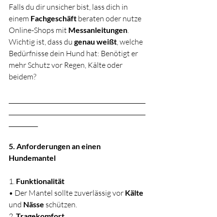
Falls du dir unsicher bist, lass dich in 
einem 
Fachgeschäft
 beraten oder nutze 
Online-Shops mit 
Messanleitungen
. 
Wichtig ist, dass du 
genau weißt
, welche 
Bedürfnisse dein Hund hat: Benötigt er 
mehr Schutz vor Regen, Kälte oder 
beidem?
_______________________________________________
_______________________________________________
__________
5. Anforderungen an einen 
Hundemantel
1. 
Funktionalität
• Der Mantel sollte zuverlässig vor 
Kälte
und 
Nässe
 schützen.
2. 
Tragekomfort