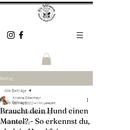
Beitrag
Alle Beiträge
Kristina Obermayr
Alle Beiträge
22. Nov. 2022
4 Min. Lesezeit
Braucht dein Hund einen
Hundeverhaltensberatung
Mantel? - So erkennst du,
Hundetraining