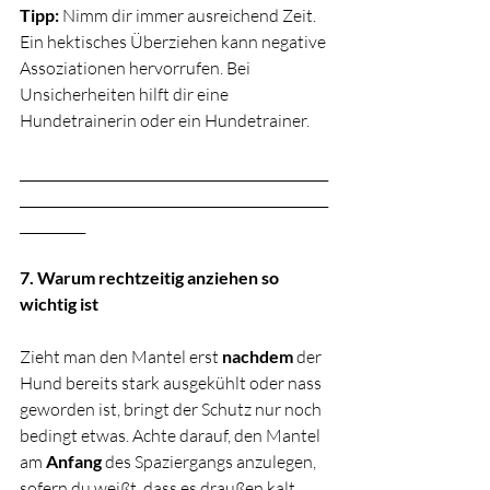
Tipp:
 Nimm dir immer ausreichend Zeit. 
Ein hektisches Überziehen kann negative 
Assoziationen hervorrufen. Bei 
Unsicherheiten hilft dir eine 
Hundetrainerin oder ein Hundetrainer.
_______________________________________________
_______________________________________________
__________
7. Warum rechtzeitig anziehen so 
wichtig ist
Zieht man den Mantel erst 
nachdem
 der 
Hund bereits stark ausgekühlt oder nass 
geworden ist, bringt der Schutz nur noch 
bedingt etwas. Achte darauf, den Mantel 
am 
Anfang
 des Spaziergangs anzulegen, 
sofern du weißt, dass es draußen kalt 