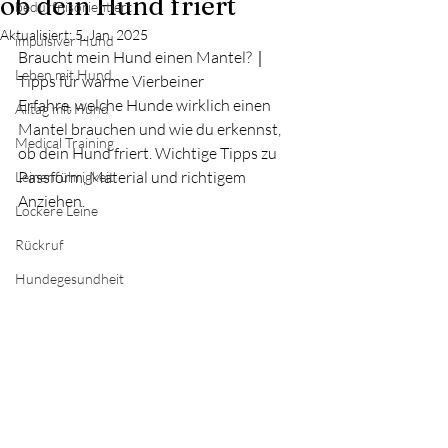
ob dein Hund friert
bedürfnisorientiert
Aktualisiert:
5. Jan. 2025
impulsiver Hund
Braucht mein Hund einen Mantel?｜
Leben mit Hund
Tipps für warme Vierbeiner
Erfahre, welche Hunde wirklich einen 
Alltag mit Hund
Mantel brauchen und wie du erkennst, 
Medical Training
ob dein Hund friert. Wichtige Tipps zu 
Passform, Material und richtigem 
Leinenführigkeit
Anziehen.
Lockere Leine
Rückruf
Hundegesundheit